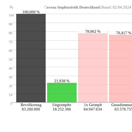
%
Corona Impfstatistik Deutschland
(Stand: 02.04.2024 
100,000 %
100
90
78,062 %
76,417 %
80
70
60
50
40
30
21,938 %
20
10
0
Bevölkerung
Ungeimpfte
1x Geimpft
Grundimmun
83.200.000
18.252.366
64.947.634
63.578.75