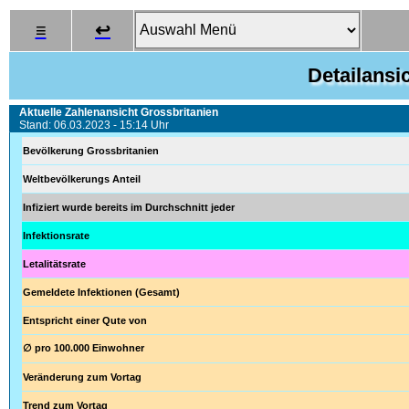
≡
↩
Detailansi
Aktuelle Zahlenansicht Grossbritanien
Stand: 06.03.2023 - 15:14 Uhr
Bevölkerung Grossbritanien
Weltbevölkerungs Anteil
Infiziert wurde bereits im Durchschnitt jeder
Infektionsrate
Letalitätsrate
Gemeldete Infektionen (Gesamt)
Entspricht einer Qute von
∅ pro 100.000 Einwohner
Veränderung zum Vortag
Trend zum Vortag