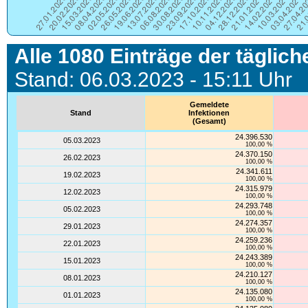
Alle 1080 Einträge der täglich
Stand: 06.03.2023 - 15:11 Uhr
Gemeldete
Stand
Infektionen
(Gesamt)
24.396.530
05.03.2023
100,00 %
24.370.150
26.02.2023
100,00 %
24.341.611
19.02.2023
100,00 %
24.315.979
12.02.2023
100,00 %
24.293.748
05.02.2023
100,00 %
24.274.357
29.01.2023
100,00 %
24.259.236
22.01.2023
100,00 %
24.243.389
15.01.2023
100,00 %
24.210.127
08.01.2023
100,00 %
24.135.080
01.01.2023
100,00 %