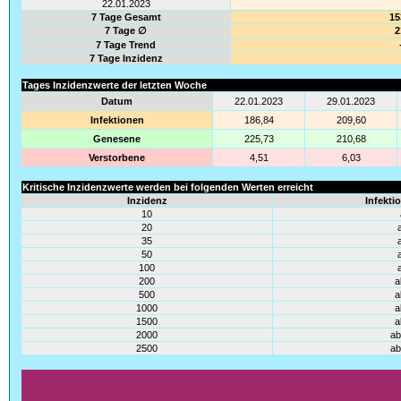
22.01.2023
7 Tage Gesamt
15
7 Tage ∅
2
7 Tage Trend
7 Tage Inzidenz
Tages Inzidenzwerte der letzten Woche
Datum
22.01.2023
29.01.2023
Infektionen
186,84
209,60
Genesene
225,73
210,68
Verstorbene
4,51
6,03
Kritische Inzidenzwerte werden bei folgenden Werten erreicht
Inzidenz
Infekti
10
20
35
50
100
200
a
500
a
1000
a
1500
a
2000
ab
2500
ab